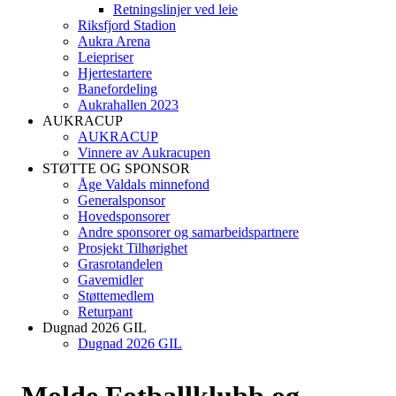
Retningslinjer ved leie
Riksfjord Stadion
Aukra Arena
Leiepriser
Hjertestartere
Banefordeling
Aukrahallen 2023
AUKRACUP
AUKRACUP
Vinnere av Aukracupen
STØTTE OG SPONSOR
Åge Valdals minnefond
Generalsponsor
Hovedsponsorer
Andre sponsorer og samarbeidspartnere
Prosjekt Tilhørighet
Grasrotandelen
Gavemidler
Støttemedlem
Returpant
Dugnad 2026 GIL
Dugnad 2026 GIL