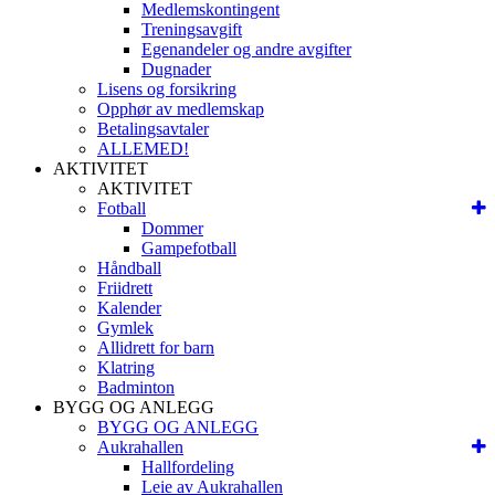
Medlemskontingent
Treningsavgift
Egenandeler og andre avgifter
Dugnader
Lisens og forsikring
Opphør av medlemskap
Betalingsavtaler
ALLEMED!
AKTIVITET
AKTIVITET
Fotball
Dommer
Gampefotball
Håndball
Friidrett
Kalender
Gymlek
Allidrett for barn
Klatring
Badminton
BYGG OG ANLEGG
BYGG OG ANLEGG
Aukrahallen
Hallfordeling
Leie av Aukrahallen