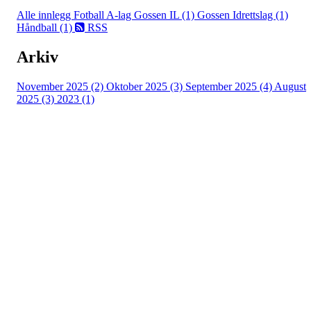
Alle innlegg
Fotball A-lag Gossen IL (1)
Gossen Idrettslag (1)
Håndball (1)
RSS
Arkiv
November 2025 (2)
Oktober 2025 (3)
September 2025 (4)
August
2025 (3)
2023 (1)
Gossen Idrettslag
Hauglandsvegen 20, 6480 AUKRA
Org. nr.: 971 095 199
+ 47 98407380
post@gossen-il.no