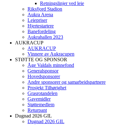
Retningslinjer ved leie
Riksfjord Stadion
Aukra Arena
Leiepriser
Hjertestartere
Banefordeling
Aukrahallen 2023
AUKRACUP
AUKRACUP
Vinnere av Aukracupen
STØTTE OG SPONSOR
Åge Valdals minnefond
Generalsponsor
Hovedsponsorer
Andre sponsorer og samarbeidspartnere
Prosjekt Tilhørighet
Grasrotandelen
Gavemidler
Støttemedlem
Returpant
Dugnad 2026 GIL
Dugnad 2026 GIL