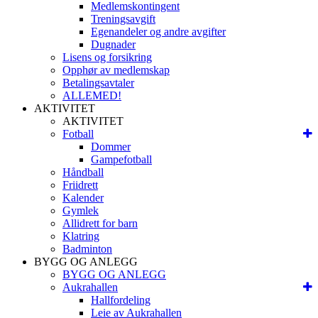
Medlemskontingent
Treningsavgift
Egenandeler og andre avgifter
Dugnader
Lisens og forsikring
Opphør av medlemskap
Betalingsavtaler
ALLEMED!
AKTIVITET
AKTIVITET
Fotball
Dommer
Gampefotball
Håndball
Friidrett
Kalender
Gymlek
Allidrett for barn
Klatring
Badminton
BYGG OG ANLEGG
BYGG OG ANLEGG
Aukrahallen
Hallfordeling
Leie av Aukrahallen