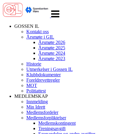
Veksle
navigasjon
GOSSEN IL
Kontakt oss
Årsmøte i GIL
Årsmøte 2026
Årsmøte 2025
Årsmøte 2024
Årsmøte 2023
Historie
Utmerkelser i Gossen IL
Klubbdokumenter
Foreldrevettregler
MOT
Politiattest
MEDLEMSKAP
Innmelding
Min Idrett
Medlemsfordeler
Medlemsforpliktelser
Medlemskontingent
Treningsavgift
Egenandeler og andre avgifter