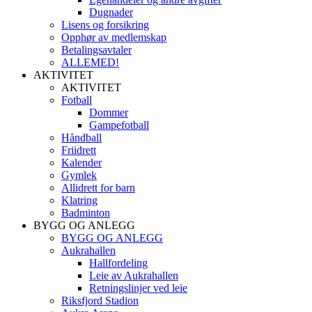
Dugnader
Lisens og forsikring
Opphør av medlemskap
Betalingsavtaler
ALLEMED!
AKTIVITET
AKTIVITET
Fotball
Dommer
Gampefotball
Håndball
Friidrett
Kalender
Gymlek
Allidrett for barn
Klatring
Badminton
BYGG OG ANLEGG
BYGG OG ANLEGG
Aukrahallen
Hallfordeling
Leie av Aukrahallen
Retningslinjer ved leie
Riksfjord Stadion