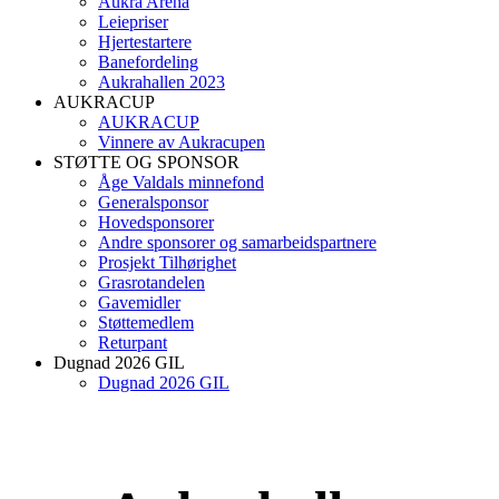
Aukra Arena
Leiepriser
Hjertestartere
Banefordeling
Aukrahallen 2023
AUKRACUP
AUKRACUP
Vinnere av Aukracupen
STØTTE OG SPONSOR
Åge Valdals minnefond
Generalsponsor
Hovedsponsorer
Andre sponsorer og samarbeidspartnere
Prosjekt Tilhørighet
Grasrotandelen
Gavemidler
Støttemedlem
Returpant
Dugnad 2026 GIL
Dugnad 2026 GIL