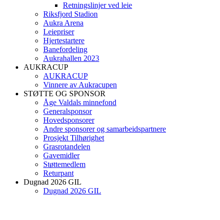
Retningslinjer ved leie
Riksfjord Stadion
Aukra Arena
Leiepriser
Hjertestartere
Banefordeling
Aukrahallen 2023
AUKRACUP
AUKRACUP
Vinnere av Aukracupen
STØTTE OG SPONSOR
Åge Valdals minnefond
Generalsponsor
Hovedsponsorer
Andre sponsorer og samarbeidspartnere
Prosjekt Tilhørighet
Grasrotandelen
Gavemidler
Støttemedlem
Returpant
Dugnad 2026 GIL
Dugnad 2026 GIL