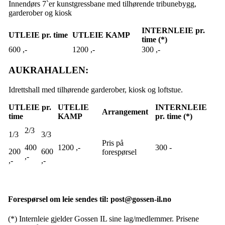
Innendørs 7`er kunstgressbane med tilhørende tribunebygg,
garderober og kiosk
INTERNLEIE pr.
UTLEIE pr. time
UTLEIE KAMP
time (*)
600 ,-
1200 ,-
300 ,-
AUKRAHALLEN:
Idrettshall med tilhørende garderober, kiosk og loftstue.
UTLEIE pr.
UTELIE
INTERNLEIE
Arrangement
time
KAMP
pr. time (*)
2/3
1/3
3/3
Pris på
400
1200 ,-
300 -
200
600
forespørsel
,-
,-
,-
Forespørsel om leie sendes til: post@gossen-il.no
(*) Internleie gjelder Gossen IL sine lag/medlemmer. Prisene