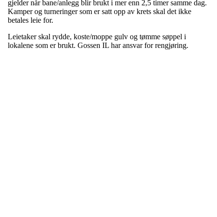
gjelder når bane/anlegg blir brukt i mer enn 2,5 timer samme dag.
Kamper og turneringer som er satt opp av krets skal det ikke
betales leie for.
Leietaker skal rydde, koste/moppe gulv og tømme søppel i
lokalene som er brukt. Gossen IL har ansvar for rengjøring.
Gossen Idrettslag
Hauglandsvegen 20, 6480 AUKRA
Org. nr.: 971 095 199
+ 47 98407380
post@gossen-il.no