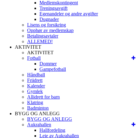
Medlemskontingent
Treningsavgift
Egenandeler og andre avgifter
Dugnader
Lisens og forsikring
Opphør av medlemskap
Betalingsavtaler
ALLEMED!
AKTIVITET
AKTIVITET
Fotball
Dommer
Gampefotball
Håndball
Friidrett
Kalender
Gymlek
Allidrett for barn
Klatring
Badminton
BYGG OG ANLEGG
BYGG OG ANLEGG
Aukrahallen
Hallfordeling
Leie av Aukrahallen