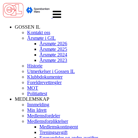
Veksle
navigasjon
GOSSEN IL
Kontakt oss
Årsmøte i GIL
Årsmøte 2026
Årsmøte 2025
Årsmøte 2024
Årsmøte 2023
Historie
Utmerkelser i Gossen IL
Klubbdokumenter
Foreldrevettregler
MOT
Politiattest
MEDLEMSKAP
Innmelding
Min Idrett
Medlemsfordeler
Medlemsforpliktelser
Medlemskontingent
Treningsavgift
Egenandeler og andre avgifter