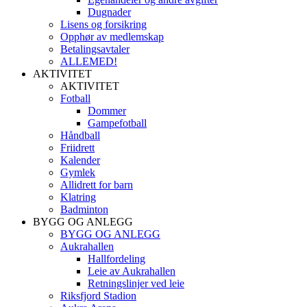
Dugnader
Lisens og forsikring
Opphør av medlemskap
Betalingsavtaler
ALLEMED!
AKTIVITET
AKTIVITET
Fotball
Dommer
Gampefotball
Håndball
Friidrett
Kalender
Gymlek
Allidrett for barn
Klatring
Badminton
BYGG OG ANLEGG
BYGG OG ANLEGG
Aukrahallen
Hallfordeling
Leie av Aukrahallen
Retningslinjer ved leie
Riksfjord Stadion