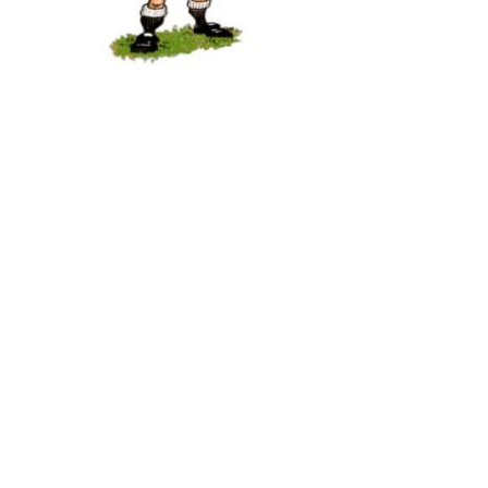
Gossen Idrettslag
Hauglandsvegen 20, 6480 AUKRA
Org. nr.: 971 095 199
+ 47 98407380
post@gossen-il.no
Bli medlem i klubben!
Trykk her for innmelding