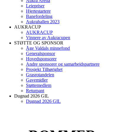
Aukra Arena
Leiepriser
Hjertestartere
Banefordeling
Aukrahallen 2023
AUKRACUP
AUKRACUP
Vinnere av Aukracupen
STØTTE OG SPONSOR
Åge Valdals minnefond
Generalsponsor
Hovedsponsorer
Andre sponsorer og samarbeidspartnere
Prosjekt Tilhørighet
Grasrotandelen
Gavemidler
Støttemedlem
Returpant
Dugnad 2026 GIL
Dugnad 2026 GIL