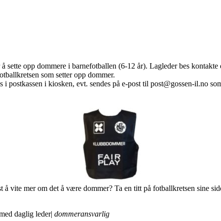
 sette opp dommere i barnefotballen (6-12 år). Lagleder bes kontakte d
fotballkretsen som setter opp dommer.
 i postkassen i kiosken, evt. sendes på e-post til post@gossen-il.no so
 å vite mer om det å være dommer? Ta en titt på fotballkretsen sine si
med daglig leder|
dommeransvarlig