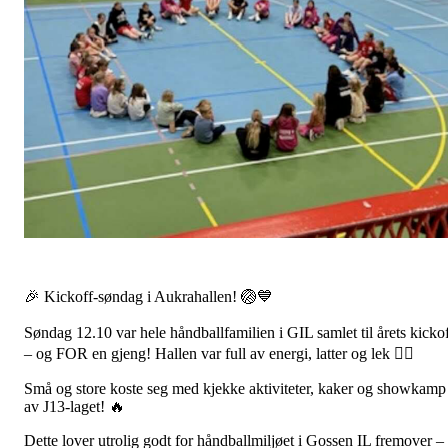
🎉 Kickoff-søndag i Aukrahallen! 🏐💙
Søndag 12.10 var hele håndballfamilien i GIL samlet til årets kicko
– og FOR en gjeng! Hallen var full av energi, latter og lek 🤾‍♀️
Små og store koste seg med kjekke aktiviteter, kaker og showkamp
av J13-laget! 🔥
Dette lover utrolig godt for håndballmiljøet i Gossen IL fremover –