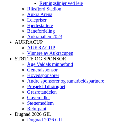
Retningslinjer ved leie
Riksfjord Stadion
Aukra Arena
Leiepriser
Hjertestartere
Banefordeling
Aukrahallen 2023
AUKRACUP
AUKRACUP
Vinnere av Aukracupen
STØTTE OG SPONSOR
Åge Valdals minnefond
Generalsponsor
Hovedsponsorer
Andre sponsorer og samarbeidspartnere
Prosjekt Tilhørighet
Grasrotandelen
Gavemidler
Støttemedlem
Returpant
Dugnad 2026 GIL
Dugnad 2026 GIL