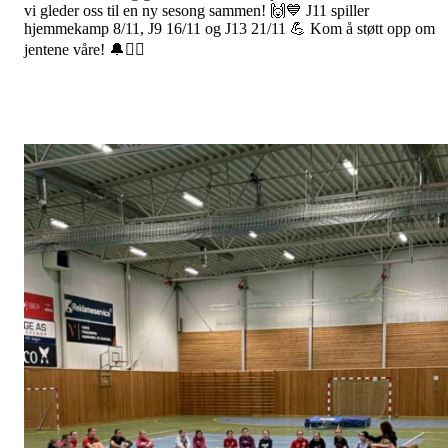
vi gleder oss til en ny sesong sammen! 🙌💙 J11 spiller
hjemmekamp 8/11, J9 16/11 og J13 21/11 💪 Kom å støtt opp om
jentene våre! 🔔🤾‍♀️