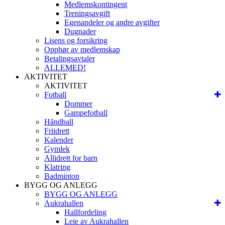
Medlemskontingent
Treningsavgift
Egenandeler og andre avgifter
Dugnader
Lisens og forsikring
Opphør av medlemskap
Betalingsavtaler
ALLEMED!
AKTIVITET
AKTIVITET
Fotball
Dommer
Gampefotball
Håndball
Friidrett
Kalender
Gymlek
Allidrett for barn
Klatring
Badminton
BYGG OG ANLEGG
BYGG OG ANLEGG
Aukrahallen
Hallfordeling
Leie av Aukrahallen