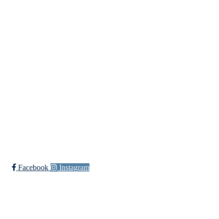
Gossen Idrettslag
Hauglandsvegen 20, 6480 AUKRA
Org. nr.: 971 095 199
+ 47 98407380
post@gossen-il.no
Bli medlem i klubben!
Trykk her for innmelding
Facebook
Instagram