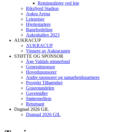
Retningslinjer ved leie
Riksfjord Stadion
Aukra Arena
Leiepriser
Hjertestartere
Banefordeling
Aukrahallen 2023
AUKRACUP
AUKRACUP
Vinnere av Aukracupen
STØTTE OG SPONSOR
Åge Valdals minnefond
Generalsponsor
Hovedsponsorer
Andre sponsorer og samarbeidspartnere
Prosjekt Tilhørighet
Grasrotandelen
Gavemidler
Støttemedlem
Returpant
Dugnad 2026 GIL
Dugnad 2026 GIL