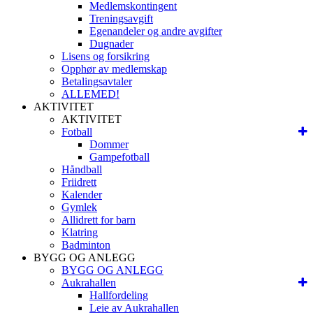
Medlemskontingent
Treningsavgift
Egenandeler og andre avgifter
Dugnader
Lisens og forsikring
Opphør av medlemskap
Betalingsavtaler
ALLEMED!
AKTIVITET
AKTIVITET
Fotball
Dommer
Gampefotball
Håndball
Friidrett
Kalender
Gymlek
Allidrett for barn
Klatring
Badminton
BYGG OG ANLEGG
BYGG OG ANLEGG
Aukrahallen
Hallfordeling
Leie av Aukrahallen