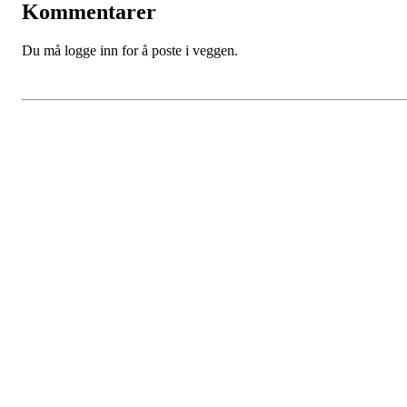
Kommentarer
Du må logge inn for å poste i veggen.
Gossen Idrettslag
Hauglandsvegen 20, 6480 AUKRA
Org. nr.: 971 095 199
+ 47 98407380
post@gossen-il.no
Bli medlem i klubben!