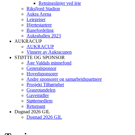
Retningslinjer ved leie
Riksfjord Stadion
Aukra Arena
Leiepriser
Hjertestartere
Banefordeling
Aukrahallen 2023
AUKRACUP
AUKRACUP
Vinnere av Aukracupen
STØTTE OG SPONSOR
Åge Valdals minnefond
Generalsponsor
Hovedsponsorer
Andre sponsorer og samarbeidspartnere
Prosjekt Tilhørighet
Grasrotandelen
Gavemidler
Støttemedlem
Returpant
Dugnad 2026 GIL
Dugnad 2026 GIL