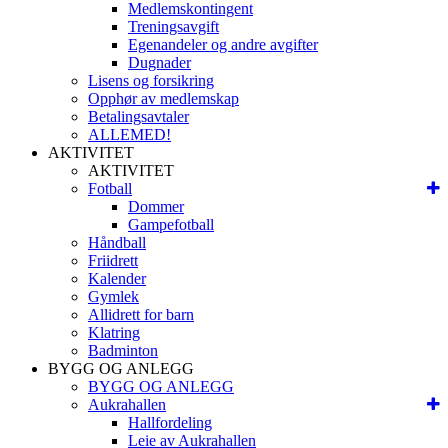
Medlemskontingent
Treningsavgift
Egenandeler og andre avgifter
Dugnader
Lisens og forsikring
Opphør av medlemskap
Betalingsavtaler
ALLEMED!
AKTIVITET
AKTIVITET
Fotball
Dommer
Gampefotball
Håndball
Friidrett
Kalender
Gymlek
Allidrett for barn
Klatring
Badminton
BYGG OG ANLEGG
BYGG OG ANLEGG
Aukrahallen
Hallfordeling
Leie av Aukrahallen