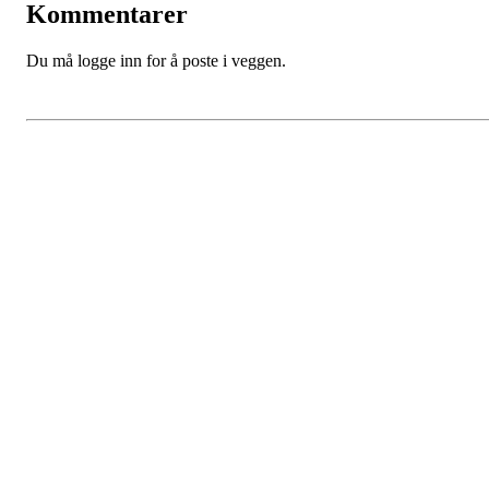
Kommentarer
Du må logge inn for å poste i veggen.
Gossen Idrettslag
Hauglandsvegen 20, 6480 AUKRA
Org. nr.: 971 095 199
+ 47 98407380
post@gossen-il.no
Bli medlem i klubben!