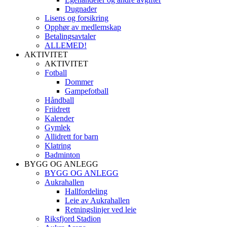
Dugnader
Lisens og forsikring
Opphør av medlemskap
Betalingsavtaler
ALLEMED!
AKTIVITET
AKTIVITET
Fotball
Dommer
Gampefotball
Håndball
Friidrett
Kalender
Gymlek
Allidrett for barn
Klatring
Badminton
BYGG OG ANLEGG
BYGG OG ANLEGG
Aukrahallen
Hallfordeling
Leie av Aukrahallen
Retningslinjer ved leie
Riksfjord Stadion