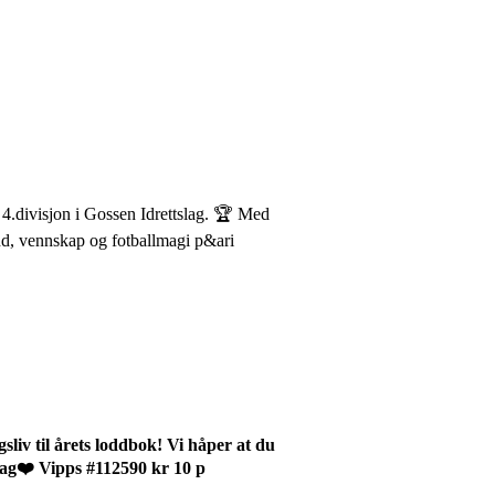
 4.divisjon i Gossen Idrettslag. 🏆 Med
 bånd, vennskap og fotballmagi p&ari
sliv til årets loddbok! Vi håper at du
slag❤️ Vipps #112590 kr 10 p