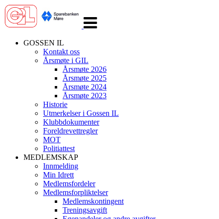
Veksle
navigasjon
GOSSEN IL
Kontakt oss
Årsmøte i GIL
Årsmøte 2026
Årsmøte 2025
Årsmøte 2024
Årsmøte 2023
Historie
Utmerkelser i Gossen IL
Klubbdokumenter
Foreldrevettregler
MOT
Politiattest
MEDLEMSKAP
Innmelding
Min Idrett
Medlemsfordeler
Medlemsforpliktelser
Medlemskontingent
Treningsavgift
Egenandeler og andre avgifter