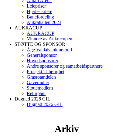
Aukra Arena
Leiepriser
Hjertestartere
Banefordeling
Aukrahallen 2023
AUKRACUP
AUKRACUP
Vinnere av Aukracupen
STØTTE OG SPONSOR
Åge Valdals minnefond
Generalsponsor
Hovedsponsorer
Andre sponsorer og samarbeidspartnere
Prosjekt Tilhørighet
Grasrotandelen
Gavemidler
Støttemedlem
Returpant
Dugnad 2026 GIL
Dugnad 2026 GIL
Arkiv