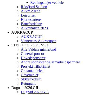
Retningslinjer ved leie
Riksfjord Stadion
Aukra Arena
Leiepriser
Hjertestartere
Banefordeling
Aukrahallen 2023
AUKRACUP
AUKRACUP
Vinnere av Aukracupen
STØTTE OG SPONSOR
Åge Valdals minnefond
Generalsponsor
Hovedsponsorer
Andre sponsorer og samarbeidspartnere
Prosjekt Tilhørighet
Grasrotandelen
Gavemidler
Støttemedlem
Returpant
Dugnad 2026 GIL
Dugnad 2026 GIL