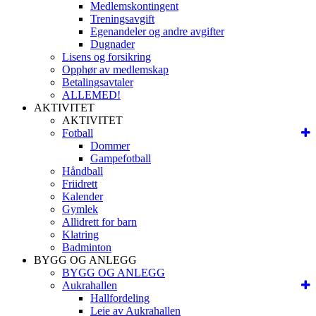
Medlemskontingent
Treningsavgift
Egenandeler og andre avgifter
Dugnader
Lisens og forsikring
Opphør av medlemskap
Betalingsavtaler
ALLEMED!
AKTIVITET
AKTIVITET
Fotball
Dommer
Gampefotball
Håndball
Friidrett
Kalender
Gymlek
Allidrett for barn
Klatring
Badminton
BYGG OG ANLEGG
BYGG OG ANLEGG
Aukrahallen
Hallfordeling
Leie av Aukrahallen