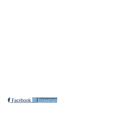
Gossen Idrettslag
Hauglandsvegen 20, 6480 AUKRA
Org. nr.: 971 095 199
+ 47 98407380
post@gossen-il.no
Bli medlem i klubben!
Trykk her for innmelding
Facebook
Instagram